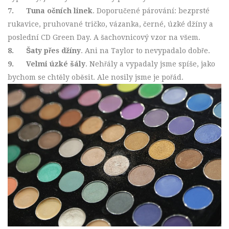
7.
Tuna očních linek
. Doporučené párování: bezprsté
rukavice, pruhované tričko, vázanka, černé, úzké džíny a
poslední CD Green Day. A šachovnicový vzor na všem.
8.
Šaty přes džíny
. Ani na Taylor to nevypadalo dobře.
9.
Velmi úzké šály
. Nehřály a vypadaly jsme spíše, jako
bychom se chtěly oběsit. Ale nosily jsme je pořád.