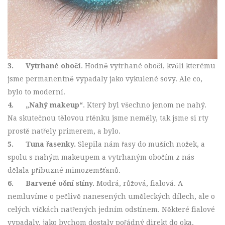
3.
Vytrhané obočí
. Hodně vytrhané obočí, kvůli kterému
jsme permanentně vypadaly jako vykulené sovy. Ale co,
bylo to moderní.
4.
„Nahý makeup“
. Který byl všechno jenom ne nahý.
Na skutečnou tělovou rtěnku jsme neměly, tak jsme si rty
prostě natřely primerem, a bylo.
5.
Tuna řasenky.
Slepila nám řasy do muších nožek, a
spolu s nahým makeupem a vytrhaným obočím z nás
dělala příbuzné mimozemšťanů.
6.
Barvené oční stíny.
Modrá, růžová, fialová. A
nemluvíme o pečlivě nanesených uměleckých dílech, ale o
celých víčkách natřených jedním odstínem. Některé fialové
vypadaly, jako bychom dostaly pořádný direkt do oka.