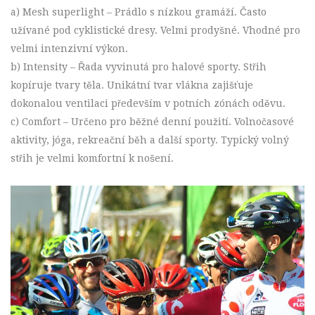
a) Mesh superlight – Prádlo s nízkou gramáží. Často
užívané pod cyklistické dresy. Velmi prodyšné. Vhodné pro
velmi intenzivní výkon.
b) Intensity – Řada vyvinutá pro halové sporty. Střih
kopíruje tvary těla. Unikátní tvar vlákna zajišťuje
dokonalou ventilaci především v potních zónách oděvu.
c) Comfort – Určeno pro běžné denní použití. Volnočasové
aktivity, jóga, rekreační běh a další sporty. Typický volný
střih je velmi komfortní k nošení.