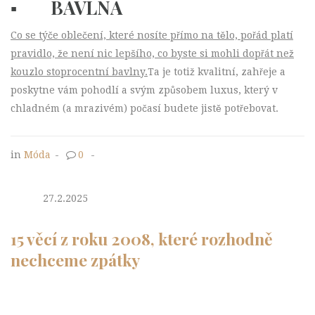
▪ BAVLNA
Co se týče oblečení, které nosíte přímo na tělo, pořád platí
pravidlo, že není nic lepšího, co byste si mohli dopřát než
kouzlo stoprocentní bavlny.
Ta je totiž kvalitní, zahřeje a
poskytne vám pohodlí a svým způsobem luxus, který v
chladném (a mrazivém) počasí budete jistě potřebovat.
in
Móda
-
0
-
27.2.2025
15 věcí z roku 2008, které rozhodně
nechceme zpátky