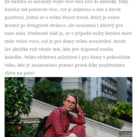
Do batohu se mnohdy vejde více věcí než do kabelky. Díky
batohu tak poberete více, což je zejména u žen a dívek
pozitivní. Jedná se o velmi žhavý trend, který je nejen
krásný po designové stránce, ale současně i zdravý pro
vaše záda. Předností také je, že v případě volby batohu máte
stále volné ruce, což je pro dámy velmi ocenitelné. Batoh
lze zkrátka vzít všude tam, kde jste doposud nosila
kabelku. Velmi efektivní záležitost i pro dámy v pokročilém
věku, kde je znamenitou pomocí právě díky pozitivnímu
vlivu na páteř.