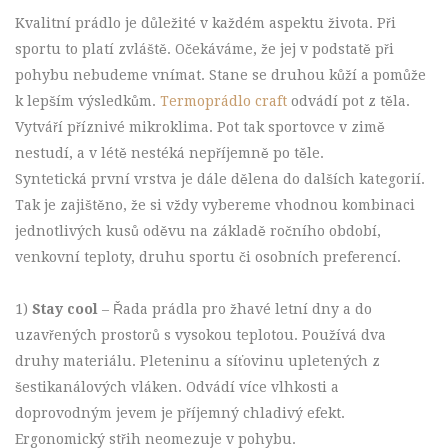
Kvalitní prádlo je důležité v každém aspektu života. Při
sportu to platí zvláště. Očekáváme, že jej v podstatě při
pohybu nebudeme vnímat. Stane se druhou kůží a pomůže
k lepším výsledkům.
Termoprádlo craft
odvádí pot z těla.
Vytváří příznivé mikroklima. Pot tak sportovce v zimě
nestudí, a v létě nestéká nepříjemně po těle.
Syntetická první vrstva je dále dělena do dalších kategorií.
Tak je zajištěno, že si vždy vybereme vhodnou kombinaci
jednotlivých kusů oděvu na základě ročního období,
venkovní teploty, druhu sportu či osobních preferencí.
1)
Stay cool
– Řada prádla pro žhavé letní dny a do
uzavřených prostorů s vysokou teplotou. Používá dva
druhy materiálu. Pleteninu a síťovinu upletených z
šestikanálových vláken. Odvádí více vlhkosti a
doprovodným jevem je příjemný chladivý efekt.
Ergonomický střih neomezuje v pohybu.