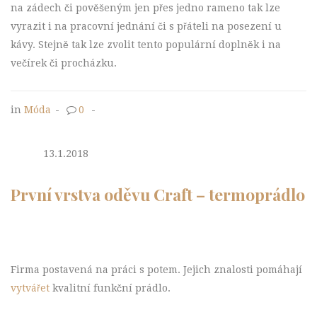
na zádech či pověšeným jen přes jedno rameno tak lze
vyrazit i na pracovní jednání či s přáteli na posezení u
kávy. Stejně tak lze zvolit tento populární doplněk i na
večírek či procházku.
in
Móda
-
0
-
13.1.2018
První vrstva oděvu Craft – termoprádlo
Firma postavená na práci s potem. Jejich znalosti pomáhají
vytvářet
kvalitní funkční prádlo.