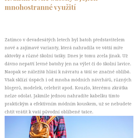
mnohostranné využití
Zatímco v devadesátých letech byl batoh představitelem
nové a zajímavé varianty, která nahradila ve větší míře
aktovky a různé školní tašky. Dnes je tomu zcela jinak. Už
dávno nepatří levné batohy jen na výlet či do školní lavice.
Naopak se náležitě hlásí k návratu a těší se značné oblibě.
Však sklízí úspěch i od mnoha módních návrhářů, různých
blogerů, modelek, celebrit apod. Kouzlo, kterému zkrátka
nelze odolat. Jakmile jednou nahradíte kabelku tímto
praktickým a efektivním módním kouskem, už se nebudete
chtít vrátit k vaší původní oblíbené tašce.