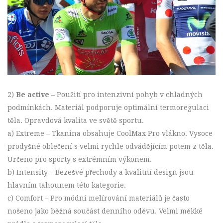
2)
Be active
– Použití pro intenzivní pohyb v chladných
podmínkách. Materiál podporuje optimální termoregulaci
těla. Opravdová kvalita ve světě sportu.
a) Extreme – Tkanina obsahuje CoolMax Pro vlákno. Vysoce
prodyšné oblečení s velmi rychle odvádějícím potem z těla.
Určeno pro sporty s extrémním výkonem.
b) Intensity – Bezešvé přechody a kvalitní design jsou
hlavním tahounem této kategorie.
c) Comfort – Pro módní melírování materiálů je často
nošeno jako běžná součást denního oděvu. Velmi měkké