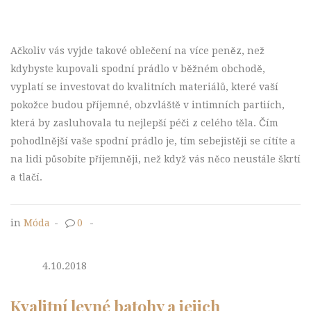
Ačkoliv vás vyjde takové oblečení na více peněz, než
kdybyste kupovali spodní prádlo v běžném obchodě,
vyplatí se investovat do kvalitních materiálů, které vaší
pokožce budou příjemné, obzvláště v intimních partiích,
která by zasluhovala tu nejlepší péči z celého těla. Čím
pohodlnější vaše spodní prádlo je, tím sebejistěji se cítíte a
na lidi působíte příjemněji, než když vás něco neustále škrtí
a tlačí.
in
Móda
-
0
-
4.10.2018
Kvalitní levné batohy a jejich