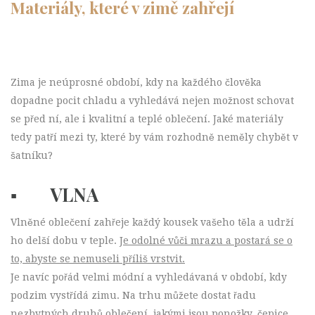
Materiály, které v zimě zahřejí
Zima je neúprosné období, kdy na každého člověka
dopadne pocit chladu a vyhledává nejen možnost schovat
se před ní, ale i kvalitní a teplé oblečení. Jaké materiály
tedy patří mezi ty, které by vám rozhodně neměly chybět v
šatníku?
▪ VLNA
Vlněné oblečení zahřeje každý kousek vašeho těla a udrží
ho delší dobu v teple.
Je odolné vůči mrazu a postará se o
to, abyste se nemuseli příliš vrstvit.
Je navíc pořád velmi módní a vyhledávaná v období, kdy
podzim vystřídá zimu. Na trhu můžete dostat řadu
nezbytných druhů oblečení, jakými jsou ponožky, čepice,