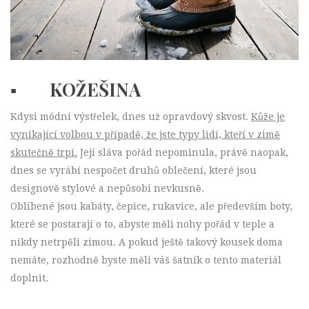
▪ KOŽEŠINA
Kdysi módní výstřelek, dnes už opravdový skvost.
Kůže je
vynikající volbou v případě, že jste typy lidí, kteří v zimě
skutečně trpí.
Její sláva pořád nepominula, právě naopak,
dnes se vyrábí nespočet druhů oblečení, které jsou
designově stylové a nepůsobí nevkusně.
Oblíbené jsou kabáty, čepice, rukavice, ale především boty,
které se postarají o to, abyste měli nohy pořád v teple a
nikdy netrpěli zimou. A pokud ještě takový kousek doma
nemáte, rozhodně byste měli váš šatník o tento materiál
doplnit.