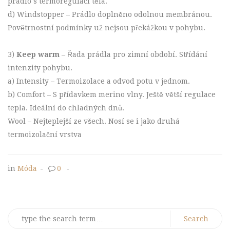
prádlo s termoregulací těla.
d) Windstopper – Prádlo doplněno odolnou membránou.
Povětrnostní podmínky už nejsou překážkou v pohybu.
3)
Keep warm
– Řada prádla pro zimní období. Střídání
intenzity pohybu.
a) Intensity – Termoizolace a odvod potu v jednom.
b) Comfort – S přídavkem merino vlny. Ještě větší regulace
tepla. Ideální do chladných dnů.
Wool – Nejteplejší ze všech. Nosí se i jako druhá
termoizolační vrstva
in
Móda
-
0
-
Search
for: