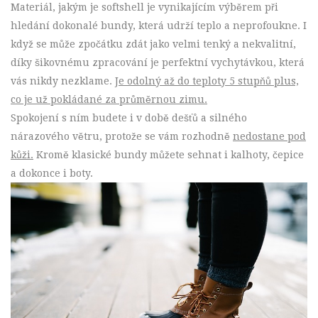
Materiál, jakým je softshell je vynikajícím výběrem při
hledání dokonalé bundy, která udrží teplo a neprofoukne. I
když se může zpočátku zdát jako velmi tenký a nekvalitní,
díky šikovnému zpracování je perfektní vychytávkou, která
vás nikdy nezklame.
Je odolný až do teploty 5 stupňů plus,
co je už pokládané za průměrnou zimu.
Spokojení s ním budete i v době dešťů a silného
nárazového větru, protože se vám rozhodně
nedostane pod
kůži.
Kromě klasické bundy můžete sehnat i kalhoty, čepice
a dokonce i boty.