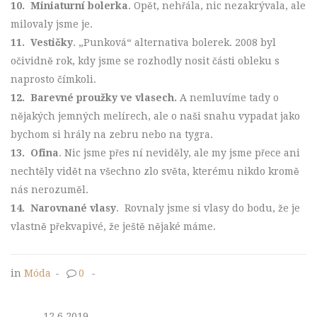
10.
Miniaturní bolerka
. Opět, nehřála, nic nezakrývala, ale
milovaly jsme je.
11.
Vestičky
. „Punková“ alternativa bolerek. 2008 byl
očividně rok, kdy jsme se rozhodly nosit části obleku s
naprosto čímkoli.
12.
Barevné proužky ve vlasech.
A nemluvíme tady o
nějakých jemných melírech, ale o naši snahu vypadat jako
bychom si hrály na zebru nebo na tygra.
13.
Ofina
. Nic jsme přes ní neviděly, ale my jsme přece ani
nechtěly vidět na všechno zlo světa, kterému nikdo kromě
nás nerozuměl.
14.
Narovnané vlasy
. Rovnaly jsme si vlasy do bodu, že je
vlastně překvapivé, že ještě nějaké máme.
in
Móda
-
0
-
12.6.2019