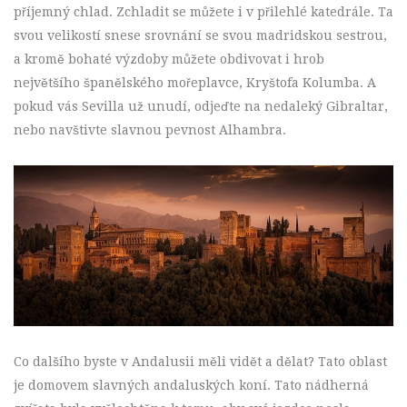
příjemný chlad. Zchladit se můžete i v přilehlé katedrále. Ta
svou velikostí snese srovnání se svou madridskou sestrou,
a kromě bohaté výzdoby můžete obdivovat i hrob
největšího španělského mořeplavce, Kryštofa Kolumba. A
pokud vás Sevilla už unudí, odjeďte na nedaleký
Gibraltar
,
nebo navštivte slavnou pevnost
Alhambra
.
Co dalšího byste v Andalusii měli vidět a dělat? Tato oblast
je domovem slavných andaluských koní. Tato nádherná