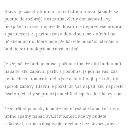
Hlavní je zůstat v klidu a mít chladnou hlavu. Jakmile se
pustíte do rozbrojů s ostatními členy domácnosti i vy,
nejspíše to nikam nepovede. Ideální je nejprve vše probrat
s partnerem, či partnerkou a dohodnout se s ním/ní na
nějakém plánu, který poté představíte mladším členům a
budete řešit nejlepší možnosti s nimi.
Je zřejmé, že budete muset počítat s tím, že děti budou mít
nápady jako zábavní parky a podobné. Je jen na vás, zda
jim to chcete umožnit, nebo jste ochotni najít pro ně jiný
způsob zábavy. Hlavní je podat jim Váš nápad jako naprosto
fascinující, aby se pro něj nadchli alespoň tak, jako vy sami.
Se staršími potomky to může být náročnější a možná není
úplně špatný nápad zvážit možnost, kde vy budete
relaxovat, zatímco dospívající necháte bez dozoru, aby si