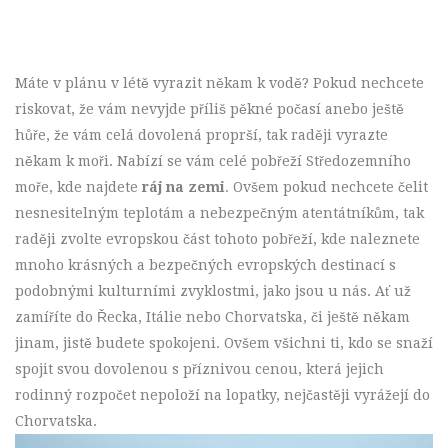
Máte v plánu v létě vyrazit někam k vodě? Pokud nechcete
riskovat, že vám nevyjde příliš pěkné počasí anebo ještě
hůře, že vám celá dovolená proprší, tak raději vyrazte
někam k moři. Nabízí se vám celé pobřeží Středozemního
moře, kde najdete
ráj na zemi
. Ovšem pokud nechcete čelit
nesnesitelným teplotám a nebezpečným atentátníkům, tak
raději zvolte evropskou část tohoto pobřeží, kde naleznete
mnoho krásných a bezpečných evropských destinací s
podobnými kulturními zvyklostmi, jako jsou u nás. Ať už
zamíříte do Řecka, Itálie nebo Chorvatska, či ještě někam
jinam, jistě budete spokojeni. Ovšem všichni ti, kdo se snaží
spojit svou dovolenou s příznivou cenou, která jejich
rodinný rozpočet nepoloží na lopatky, nejčastěji vyrážejí do
Chorvatska.