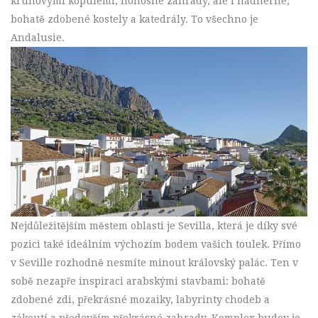
kruhovými kopulemi, honosné zahrady, ale i nádherné,
bohatě zdobené kostely a katedrály. To všechno je
Andalusie.
Nejdůležitějším městem oblasti je
Sevilla
, která je díky své
pozici také ideálním výchozím bodem vašich toulek. Přímo
v Seville rozhodně nesmíte minout královský palác. Ten v
sobě nezapře inspiraci arabskými stavbami: bohatě
zdobené zdi, překrásné mozaiky, labyrinty chodeb a