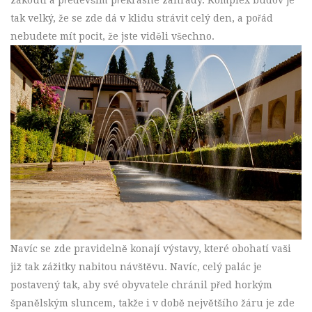
zákoutí a především překrásné zahrady. Komplex budov je
tak velký, že se zde dá v klidu strávit celý den, a pořád
nebudete mít pocit, že jste viděli všechno.
Navíc se zde pravidelně konají výstavy, které obohatí vaši
již tak zážitky nabitou návštěvu. Navíc, celý palác je
postavený tak, aby své obyvatele chránil před horkým
španělským sluncem, takže i v době největšího žáru je zde