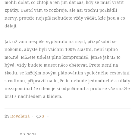
mohli dělat, co chtějí a jen jim dát čas, kdy se musí vrátit
zpátky. Ušetří vám to rozbroje, ale asi trochu poškádlí
nervy, protože nejspíš nebudete vždy vědět, kde jsou a co
dělají.
Jak už vám nespíše vyplynulo na mysl, přizpůsobit se
někomu, abyste byli všichni 100% šťastní, není úplně
možné. Můžete udělat plno kompromisů, jenže jak už to
bývá, vždy budete muset něco obětovat. Proto není na
škodu, se každým novým plánováním společného cestování
s rodinou, připravit na to, že to nebude jednoduché a nikdy
nezapomínat že cílem je si odpočinout a proto se vše snažte
brát s nadhledem a klidem.
in
Dovolená
-
0
-
3.3.2025