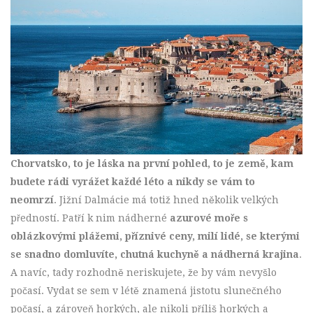
Chorvatsko, to je láska na první pohled, to je země, kam
budete rádi vyrážet každé léto a nikdy se vám to
neomrzí
. Jižní Dalmácie má totiž hned několik velkých
předností. Patří k nim nádherné
azurové moře s
oblázkovými plážemi, příznivé ceny, milí lidé, se kterými
se snadno domluvíte, chutná kuchyně a nádherná krajina
.
A navíc, tady rozhodně neriskujete, že by vám nevyšlo
počasí. Vydat se sem v létě znamená jistotu slunečného
počasí, a zároveň horkých, ale nikoli příliš horkých a