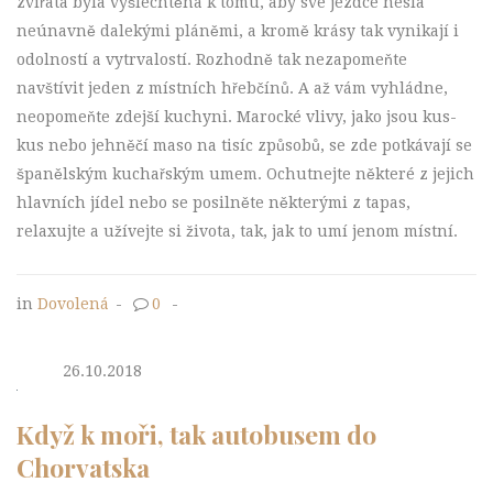
zvířata byla vyšlechtěna k tomu, aby své jezdce nesla
neúnavně dalekými pláněmi, a kromě krásy tak vynikají i
odolností a vytrvalostí. Rozhodně tak nezapomeňte
navštívit jeden z místních hřebčínů. A až vám vyhládne,
neopomeňte zdejší kuchyni. Marocké vlivy, jako jsou kus-
kus nebo jehněčí maso na tisíc způsobů, se zde potkávají se
španělským kuchařským umem. Ochutnejte některé z jejich
hlavních jídel nebo se posilněte některými z tapas,
relaxujte a užívejte si života, tak, jak to umí jenom místní.
in
Dovolená
-
0
-
26.10.2018
Když k moři, tak autobusem do
Chorvatska