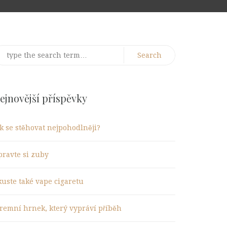
earch
r:
ejnovější příspěvky
ak se stěhovat nejpohodlněji?
pravte si zuby
kuste také vape cigaretu
iremní hrnek, který vypráví příběh