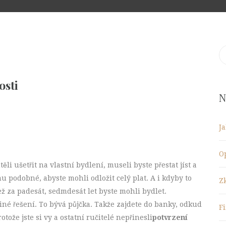
S
fo
osti
N
J
O
ěli ušetřit na vlastní bydlení, museli byste přestat jíst a
 podobné, abyste mohli odložit celý plat. A i kdyby to
Z
než za padesát, sedmdesát let byste mohli bydlet.
 jiné řešení. To bývá půjčka. Takže zajdete do banky, odkud
F
tože jste si vy a ostatní ručitelé nepřinesli
potvrzení