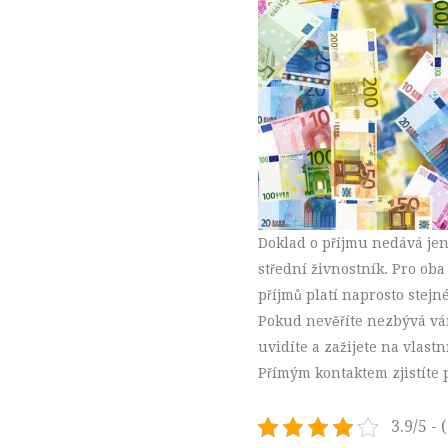
Doklad o příjmu nedává jen
střední živnostník. Pro ob
příjmů platí naprosto stejn
Pokud nevěříte nezbývá v
uvidíte a zažijete na vlastn
Přímým kontaktem zjistíte p
3.9/5 - 