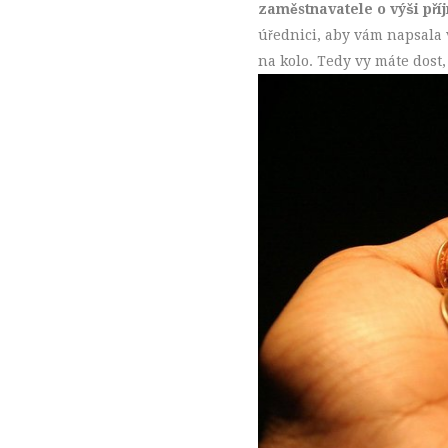
zaměstnavatele o výši pří
úřednici, aby vám napsala 
na kolo. Tedy vy máte dost,