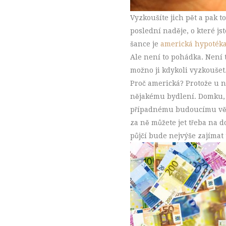
Vyzkoušíte jich pět a pak t
poslední naděje, o které js
šance je
americká hypotéka
Ale není to pohádka. Není t
možno ji kdykoli vyzkoušet
Proč americká? Protože u n
nějakému bydlení. Domku, 
případnému budoucímu věř
za ně můžete jet třeba na 
půjčí bude nejvýše zajímat t