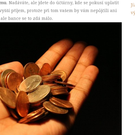
jmu
. Nadáváte, ale jdete do účtárny, kde se pokusí uplatit
J
vyšší příjem, protože při tom vašem by vám nepůjčili ani
v
 ale bance se to zdá málo.