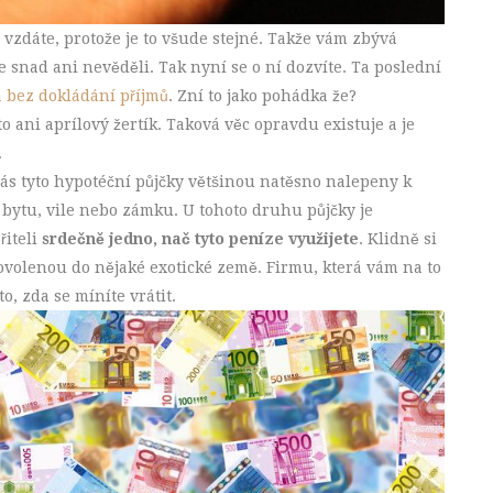
o vzdáte, protože je to všude stejné. Takže vám zbývá
te snad ani nevěděli. Tak nyní se o ní dozvíte. Ta poslední
 bez dokládání příjmů
. Zní to jako pohádka že?
o ani aprílový žertík. Taková věc opravdu existuje a je
.
ás tyto hypotéční půjčky většinou natěsno nalepeny k
bytu, vile nebo zámku. U tohoto druhu půjčky je
iteli
srdečně jedno, nač tyto peníze využijete
. Klidně si
dovolenou do nějaké exotické země. Firmu, která vám na to
o, zda se míníte vrátit.