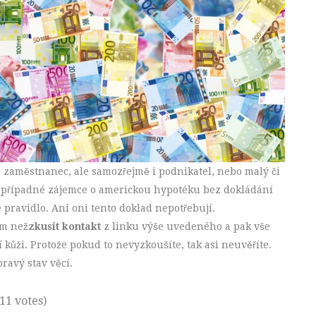
 zaměstnanec, ale samozřejmě i podnikatel, nebo malý či
a případné zájemce o americkou hypotéku bez dokládání
é pravidlo. Ani oni tento doklad nepotřebují.
ám než
zkusit kontakt
z linku výše uvedeného a pak vše
í kůži. Protože pokud to nevyzkoušíte, tak asi neuvěříte.
ravý stav věcí.
(11 votes)