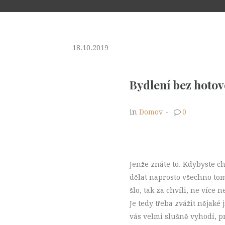
18.10.2019
Bydlení bez hotov
in
Domov
-
0
Jenže znáte to. Kdybyste cht
dělat naprosto všechno tomu
šlo, tak za chvíli, ne více 
Je tedy třeba zvážit nějaké
vás velmi slušně vyhodí, pro