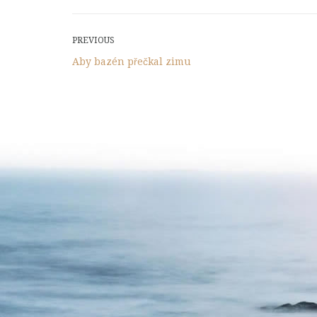
Post
Previous
PREVIOUS
Post
Aby bazén přečkal zimu
navigation