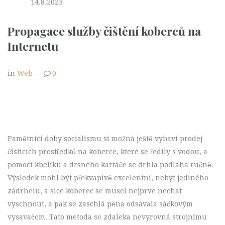
14.8.2023
Propagace služby čištění koberců na
Internetu
in
Web
-
0
Pamětníci doby socialismu si možná ještě vybaví prodej
čisticích prostředků na koberce, které se ředily s vodou, a
pomocí kbelíku a drsného kartáče se drhla podlaha ručně.
Výsledek mohl být překvapivě excelentní, nebýt jediného
zádrhelu, a sice koberec se musel nejprve nechat
vyschnout, a pak se zaschlá pěna odsávala sáčkovým
vysavačem. Tato metoda se zdaleka nevyrovná strojnímu