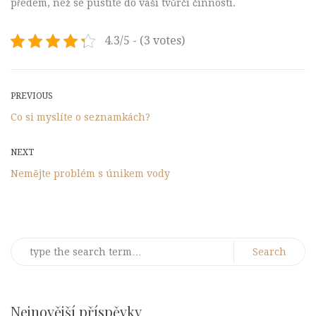
předem, než se pustíte do vaší tvůrčí činnosti.
4.3/5 - (3 votes)
Post
Previous
PREVIOUS
Post
Co si myslíte o seznamkách?
navigation
Next
NEXT
Post
Nemějte problém s únikem vody
Search
for:
Nejnovější příspěvky