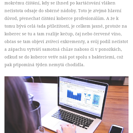
mokrému čištění, kdy se ihned po kartáčování vláken
nečistota odsaje do sběrné nádoby. Toto je zřejmě hlavní
důvod, přenechat čištění koberce profesionálům. A že k
tomu bývá celá řada příležitostí, je celkem jasné, protože na
koberec se tu a tam rozlije kečup, čaj nebo červené víno,
občas se tam objeví zvířecí exkrementy, a svůj podíl nečistot
a zápachu vytváří samotná chůze naboso či v ponožkách,
odkud se do koberce vetře náš pot spolu s bakteriemi, což
pak připomíná týden nemytá chodidla.