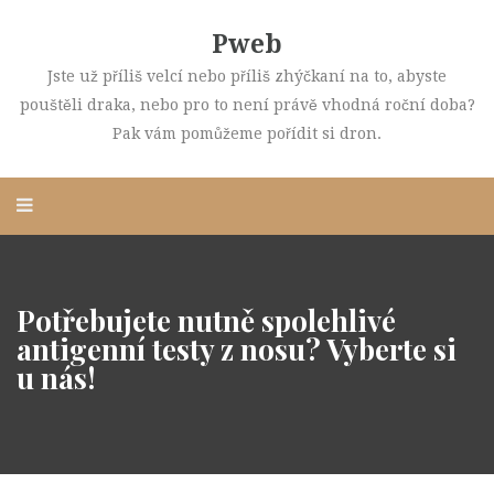
Pweb
Jste už příliš velcí nebo příliš zhýčkaní na to, abyste
pouštěli draka, nebo pro to není právě vhodná roční doba?
Pak vám pomůžeme pořídit si dron.
Potřebujete nutně spolehlivé
antigenní testy z nosu? Vyberte si
u nás!