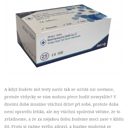
A když budete mít testy navíc tak se určitě nic nestane,
protože vždycky se vám mohou přece hodit nemyslíte? V
dnešní době musíme všichni držet při sobě, protože doba
není opravdu lehká, ale my všichni společně věříme, že to
zvládneme, a že za nějakou dobu budeme moci zase v klidu
žít. Proto si važme svého zdraví, a buďme společně se