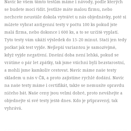
Navíc ke všem těmto testům máme i návody, podle kterých
se budete moci řídit. Jestliže máte malou firmu, nebo
nechcete neustále dokola vytvářet u nás objednávky, poté si
můžete vybrat antigenní testy v počtu 100 ks pokud jste
malá firma, nebo dokonce i 600 ks, a to se určitě vyplatí.
Tyto testy vám ukáží výsledek do 15-20 minut. Stačí jen tedy
počkat jak test vyjde. Nejlepší variantou je samozřejmě,
když vyjde negativní. Dnešní doba není lehká, pokud se
vrátíme o pár let zpátky, tak jsme všichni byli bezstarostní,
a mohli jsme kamkoliv cestovat. Navíc máme naše testy
skladem u nás v ČR, a proto zajistíme rychlé dodání. Navíc
na naše testy máme i certifikát, takže se nemusíte opravdu
ničeho bát. Naše ceny jsou velmi dobré, proto neváhejte a
objednejte si své testy ještě dnes. Kdo je připravený, tak
vyhrává.