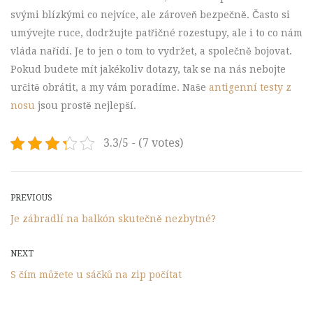
svými blízkými co nejvíce, ale zároveň bezpečně. Často si
umývejte ruce, dodržujte patřičné rozestupy, ale i to co nám
vláda nařídí. Je to jen o tom to vydržet, a společně bojovat.
Pokud budete mít jakékoliv dotazy, tak se na nás nebojte
určitě obrátit, a my vám poradíme. Naše
antigenní testy z
nosu
jsou prostě nejlepší.
3.3/5 - (7 votes)
Post
Previous
PREVIOUS
Post
Je zábradlí na balkón skutečně nezbytné?
navigation
Next
NEXT
Post
S čím můžete u sáčků na zip počítat