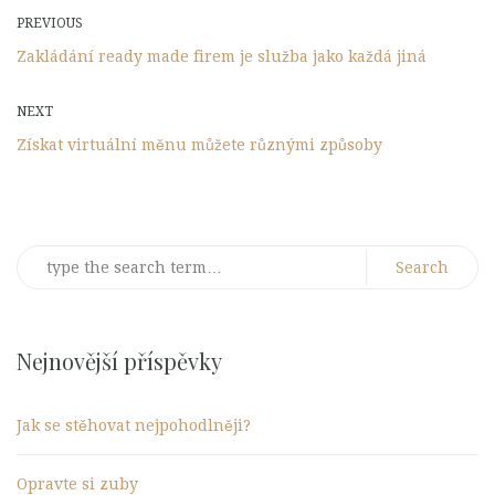
Post
Previous
PREVIOUS
Post
Zakládání ready made firem je služba jako každá jiná
navigation
Next
NEXT
Post
Získat virtuální měnu můžete různými způsoby
Search
for:
Nejnovější příspěvky
Jak se stěhovat nejpohodlněji?
Opravte si zuby