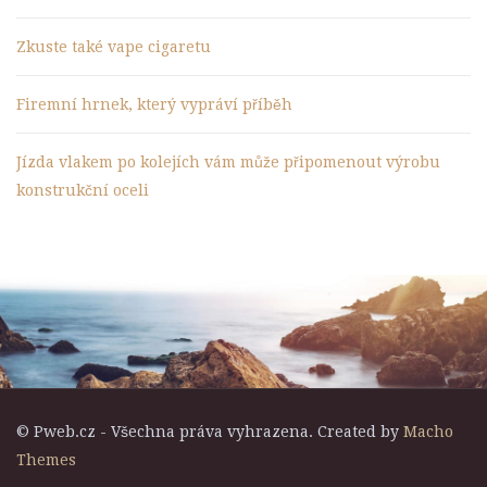
Zkuste také vape cigaretu
Firemní hrnek, který vypráví příběh
Jízda vlakem po kolejích vám může připomenout výrobu
konstrukční oceli
© Pweb.cz - Všechna práva vyhrazena. Created by
Macho
Themes