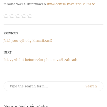
mnoho věcí a informací o
uměleckém kovářství v Praze
.
Post
Previous
PREVIOUS
Post
Jaké jsou výhody klimatizací?
navigation
Next
NEXT
Post
Jak vyzdobit betonovým plotem vaši zahradu
Search
for:
Nejnovější příspěvky