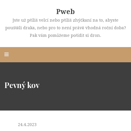
Pweb
Jste už příliš velcí nebo příliš zhýčkaní na to, abyste
pouštěli draka, nebo pro to není právě vhodná roční doba?
Pak vám pomůžeme pořídit si dron.
Pevný kov
24.4.2023