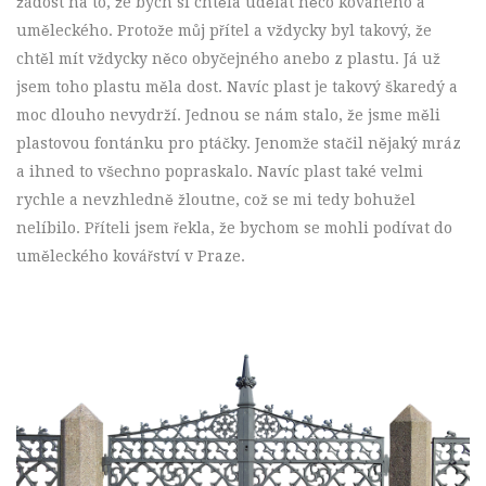
žádost na to, že bych si chtěla udělat něco kovaného a
uměleckého. Protože můj přítel a vždycky byl takový, že
chtěl mít vždycky něco obyčejného anebo z plastu. Já už
jsem toho plastu měla dost. Navíc plast je takový škaredý a
moc dlouho nevydrží. Jednou se nám stalo, že jsme měli
plastovou fontánku pro ptáčky. Jenomže stačil nějaký mráz
a ihned to všechno popraskalo. Navíc plast také velmi
rychle a nevzhledně žloutne, což se mi tedy bohužel
nelíbilo. Příteli jsem řekla, že bychom se mohli podívat do
uměleckého kovářství v Praze.