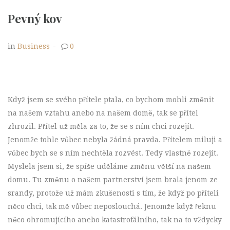
Pevný kov
in
Business
-
0
Když jsem se svého přítele ptala, co bychom mohli změnit
na našem vztahu anebo na našem domě, tak se přítel
zhrozil. Přítel už měla za to, že se s ním chci rozejít.
Jenomže tohle vůbec nebyla žádná pravda. Přítelem miluji a
vůbec bych se s ním nechtěla rozvést. Tedy vlastně rozejít.
Myslela jsem si, že spíše uděláme změnu větší na našem
domu. Tu změnu o našem partnerství jsem brala jenom ze
srandy, protože už mám zkušenosti s tím, že když po příteli
něco chci, tak mě vůbec neposlouchá. Jenomže když řeknu
něco ohromujícího anebo katastrofálního, tak na to vždycky