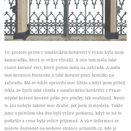
To, protože právě v uměleckém kovářství v Praze byla moje
kamarádka, která to velice chválil. A ona tam měla také
různé kované věci, které potom měla na zahradě. A měla
tam kovanou fontánku a také kované ptačí krmítko na
zahradu. Mě se tohle opravdu moc líbilo a když jsem příteli
řekla, že bych také chtěla v uměleckého kovářství v Praze
nějaké krásné kované pítko pro ptáčky, tak souhlasil. Navíc
to ani nebylo takové moc drahé, jak jsem si myslela. Takže
jsme s přítelem oba dva byli velice potěšeni, když se na to
podařilo a cena byla velice příjemná. A více informací se
můžete dozvědět na webové stránce artsmith.cz, kde je