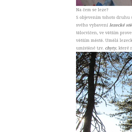
Na čem se leze?
S objevením tohoto druhu s
svého vybavení
lezecké st
tělocvičen, ve větším prov
větším městě. Umělá lezeck
umístěné tzv.
chyty
, které