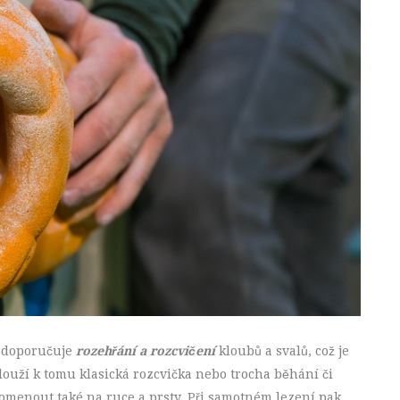
 doporučuje
rozehřání a rozcvičení
kloubů a svalů, což je
slouží k tomu klasická rozcvička nebo trocha běhání či
menout také na ruce a prsty. Při samotném lezení pak