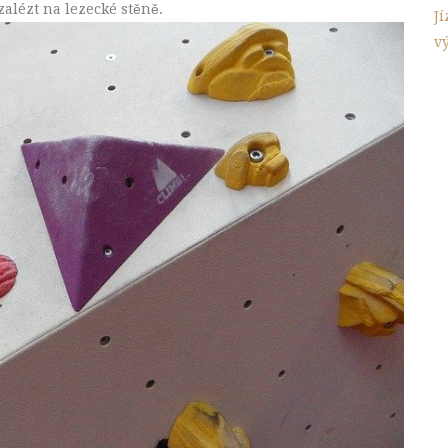
zalézt na lezecké stěně.
J
v