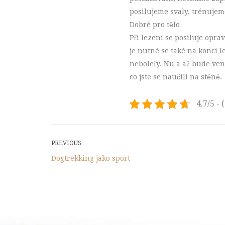
posilujeme svaly, trénujeme
Dobré pro tělo
Při lezení se posiluje opra
je nutné se také na konci 
nebolely. Nu a až bude venk
co jste se naučili na stěně.
4.7/5 - 
Post
Previous
PREVIOUS
Post
Dogtrekking jako sport
navigation