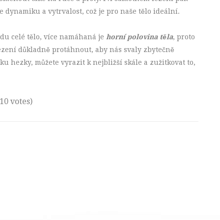
 dynamiku a vytrvalost, což je pro naše tělo ideální.
vdu celé tělo, více namáhaná je
horní polovina těla
, proto
lezení důkladně protáhnout, aby nás svaly zbytečně
u hezky, můžete vyrazit k nejbližší skále a zužitkovat to,
(10 votes)