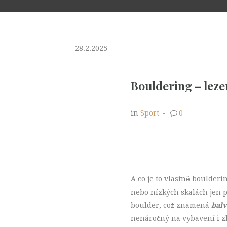
28.2.2025
Bouldering – lezen
in
Sport
-
0
A co je to vlastně boulderi
nebo nízkých skalách jen 
boulder, což znamená
bal
nenáročný na vybavení i z