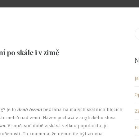
S
fo
í po skále i v zimě
N
J
O
ng? Je to
druh lezení
bez lana na malých skalních blocích
Z
pár metrů nad zemí. Název pochází z anglického slova
van
. V současné době získává velkou popularitu, je
F
kušenosti. To znamená, že nemusíte být zrovna