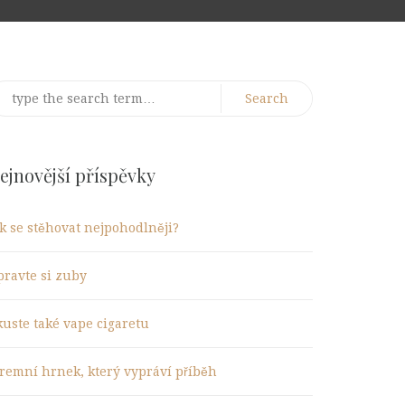
earch
r:
ejnovější příspěvky
ak se stěhovat nejpohodlněji?
pravte si zuby
kuste také vape cigaretu
iremní hrnek, který vypráví příběh