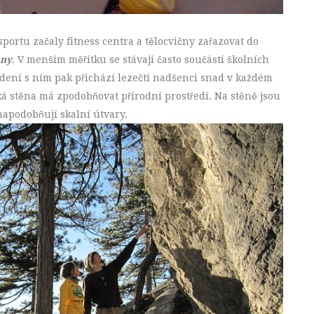
portu začaly fitness centra a tělocvičny zařazovat do
ěny
. V menším měřítku se stávají často součástí školních
edení s ním pak přichází lezečtí nadšenci snad v každém
á stěna má zpodobňovat přírodní prostředí. Na stěně jsou
 napodobňují skalní útvary.