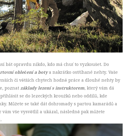
sí bát opravdu nikdo, kdo má chuť to vyzkoušet. Do
rtovní oblečení a boty
a nakrátko ostříhané nehty. Vaše
enších či větších chytech hodně práce a dlouhé nehty by
je, poznat
základy lezení s instruktorem
, který vám dá
 přihlásit se do lezeckých kroužků nebo oddílů, kde
nky. Můžete se také dát dohromady s partou kamarádů a
by vám vše vysvětlil a ukázal, následně pak můžete
.