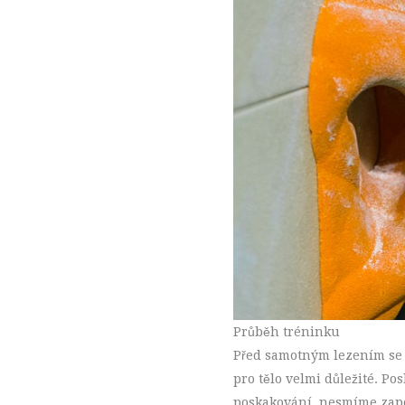
Průběh tréninku
Před samotným lezením se
pro tělo velmi důležité. Po
poskakování, nesmíme zapo