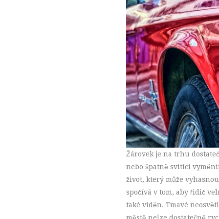
Žárovek je na trhu dostate
nebo špatně svítící vymění
život, který může vyhasno
spočívá v tom, aby řidič ve
také viděn. Tmavé neosvětle
městě nelze dostatečně ryc