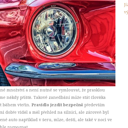
J
v
čné množství a není nutné se vymlouvat, že prasklou
me někdy příště. Takové zanedbání může stát člověka
ut během vteřin.
Pravidlo jezdit bezpečně
především
lmi dobře viděl a měl přehled na silnici, ale zároveň byl
né auto například v šeru, mlze, dešti, ale také v noci ve
hle rozpoznat.