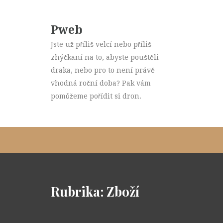
Pweb
Jste už příliš velcí nebo příliš
zhýčkaní na to, abyste pouštěli
draka, nebo pro to není právě
vhodná roční doba? Pak vám
pomůžeme pořídit si dron.
Rubrika:
Zboží