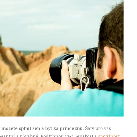
 můžete splnit sen a být za princeznu
. Šaty pro vás
egantní a půvabné. Podtrhnou vaši ženskost a
smyslnost
.