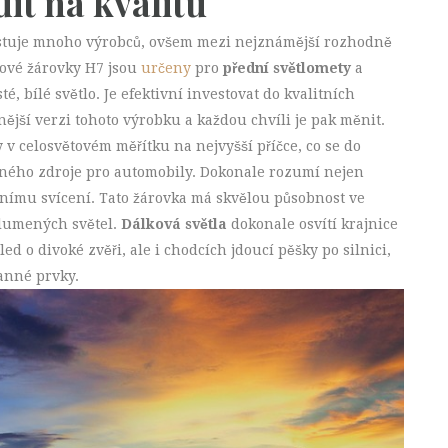
dit na kvalitu
stuje mnoho výrobců, ovšem mezi nejznámější rozhodně
nové
žárovky H7
jsou
určeny
pro
přední světlomety
a
é, bílé světlo. Je efektivní investovat do kvalitních
ější verzi tohoto výrobku a každou chvíli je pak měnit.
y v celosvětovém měřítku na nejvyšší příčce, co se do
telného zdroje pro automobily. Dokonale rozumí nejen
itnímu svícení. Tato žárovka má skvělou působnost ve
 tlumených světel.
Dálková světla
dokonale osvítí krajnice
led o divoké zvěři, ale i chodcích jdoucí pěšky po silnici,
ranné prvky.