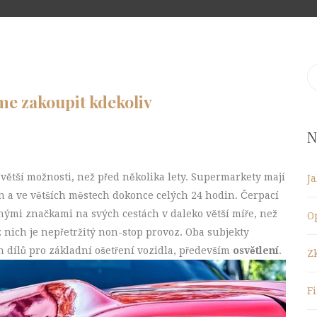
S
fo
e zakoupit kdekoliv
N
větší možnosti, než před několika lety. Supermarkety mají
J
 a ve větších městech dokonce celých 24 hodin. Čerpací
ými značkami na svých cestách v daleko větší míře, než
O
 nich je nepřetržitý non-stop provoz. Oba subjekty
h dílů pro základní ošetření vozidla, především
osvětlení
.
Z
F