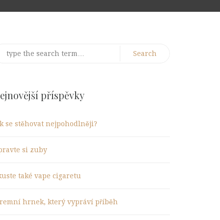
earch
r:
ejnovější příspěvky
ak se stěhovat nejpohodlněji?
pravte si zuby
kuste také vape cigaretu
iremní hrnek, který vypráví příběh