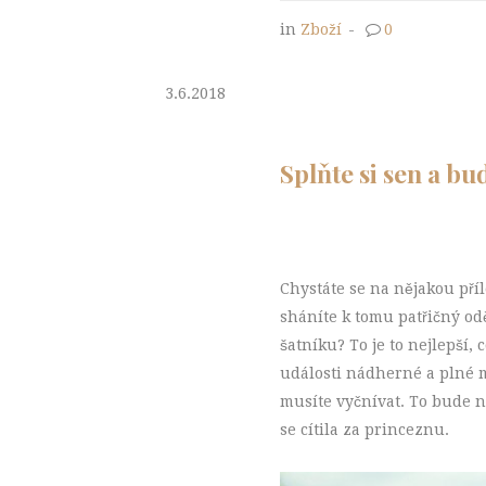
in
Zboží
-
0
3.6.2018
Splňte si sen a b
Chystáte se na nějakou příl
sháníte k tomu patřičný odě
šatníku? To je to nejlepší, 
události nádherné a plné m
musíte vyčnívat. To bude n
se cítila za princeznu.