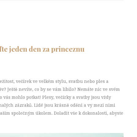
uďte jeden den za princeznu
ežitost, večírek ve velkém stylu, svatbu nebo ples a
v? Ještě nevíte, co by se vám líbilo? Nemáte nic ve svém
co vás mohlo potkat! Plesy, večírky a svatby jsou vždy
alých zázraků. Lidé jsou krásně oděni a vy mezi nimi
ašim společným úkolem. Doladit vše k dokonalosti, abyste