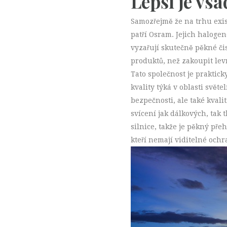
Lepší je vsa
Samozřejmě že na trhu exi
patří Osram. Jejich haloge
vyzařují skutečně pěkné čist
produktů, než zakoupit levn
Tato společnost je praktick
kvality týká v oblasti svě
bezpečnosti, ale také kval
svícení jak dálkových, tak
silnice, takže je pěkný přeh
kteří nemají viditelné och