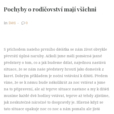
Pochyby o rodičovství mají všichni
in
Děti
-
0
S příchodem našeho prvního děťátka se nám život obvykle
převrátí úplně naruby. Ačkoli jsme měli poměrně jasné
představy o tom, co a jak budeme dělat, najednou nastává
situace, že se nám naše představy hroutí jako domeček z
karet. Dobrým příkladem je noční vstávání k dítěti. Předem
víme, že se k němu bude několikrát za noc vstávat a jsme
na to připravení, ale až teprve situace nastane a my k dítěti
musíme každé dvě hodiny vstávat, teprve až tehdy zjistíme,
jak neskutečně náročné to doopravdy je. Hlavně když se
tato situace opakuje noc co noc a nám pomalu ale jistě