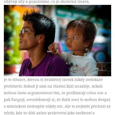
ubývají síly a poznáváme, co je skutečná únava.
Je to situace, kterou si bezdětný člověk nikdy nedokáže
představit, dokud ji sám na vlastní kůži nezažije. Ačkoli
mohou často argumentovat tím, že proflámují celou noc a
pak fungují, neuvědomují si, že další noci to mohou dospat,
s miminkem nedospíte nikdy nic. Ale to nejtěžší přichází až
tehdy, kdy se dítě začne projevovat jako osobnost a