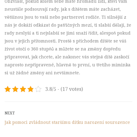
Obzvlášť, pokud kolem sebe máte hromadu lidí, kteří vám
neustále podsouvají rady, jak s dítětem máte zacházet,
většinou jsou to vaši nebo partnerovi rodiče. Ti silnější z
nás je dokáží odkázat do patřičných mezí, ti slabší dělají, že
rady neslyší a ti nejslabší se jimi snaží řídit, alespoň pokud
jsou v jejich přítomnosti. Prostě s příchodem dítěte se váš
život otočí o 360 stupňů a můžete se na změny dopředu
připravovat, jak chcete, ale nakonec vás stejně dítě zaskočí
naprosto nepřipravené, hlavně to první, u třetího miminka
si už žádné změny ani nevšimnete.
3.8/5 - (17 votes)
Post
Next
NEXT
Post
Jak pomoci zvládnout staršímu dítku narození sourozence
navigation