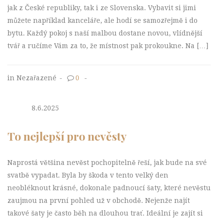
jak z České republiky, tak i ze Slovenska. Vybavit si jimi
můžete například kanceláře, ale hodí se samozřejmě i do
bytu. Každý pokoj s naší malbou dostane novou, vlídnější
tvář a ručíme Vám za to, že místnost pak prokoukne. Na […]
in Nezařazené
-
0
-
8.6.2025
To nejlepší pro nevěsty
Naprostá většina nevěst pochopitelně řeší, jak bude na své
svatbě vypadat. Byla by škoda v tento velký den
neobléknout krásné, dokonale padnoucí šaty, které nevěstu
zaujmou na první pohled už v obchodě. Nejenže najít
takové šaty je často běh na dlouhou trať. Ideální je zajít si