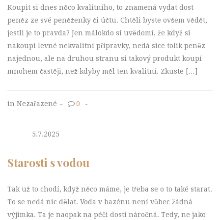
Koupit si dnes něco kvalitního, to znamená vydat dost
peněz ze své peněženky či účtu. Chtěli byste ovšem vědět,
jestli je to pravda? Jen málokdo si uvědomí, že když si
nakoupí levné nekvalitní přípravky, nedá sice tolik peněz
najednou, ale na druhou stranu si takový produkt koupí
mnohem častěji, než kdyby měl ten kvalitní. Zkuste […]
in Nezařazené
-
0
-
5.7.2025
Starosti s vodou
Tak už to chodí, když něco máme, je třeba se o to také starat.
To se nedá nic dělat. Voda v bazénu není vůbec žádná
výjimka. Ta je naopak na péči dosti náročná. Tedy, ne jako