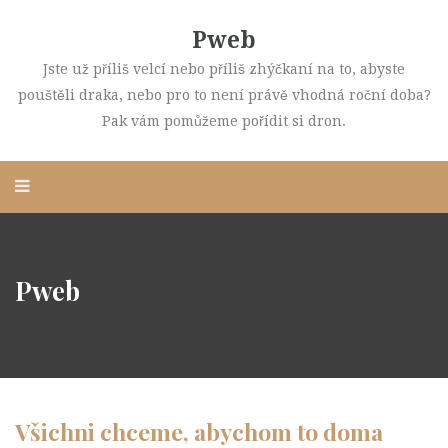
Pweb
Jste už příliš velcí nebo příliš zhýčkaní na to, abyste
pouštěli draka, nebo pro to není právě vhodná roční doba?
Pak vám pomůžeme pořídit si dron.
Pweb
Všichni chceme, abychom to doma