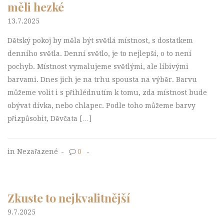
měli hezké
13.7.2025
Dětský pokoj by měla být světlá místnost, s dostatkem
denního světla. Denní světlo, je to nejlepší, o to není
pochyb. Místnost vymalujeme světlými, ale líbivými
barvami. Dnes jich je na trhu spousta na výběr. Barvu
můžeme volit i s přihlédnutím k tomu, zda místnost bude
obývat dívka, nebo chlapec. Podle toho můžeme barvy
přizpůsobit, Děvčata […]
in Nezařazené
-
0
-
Zkuste to nejkvalitnější
9.7.2025