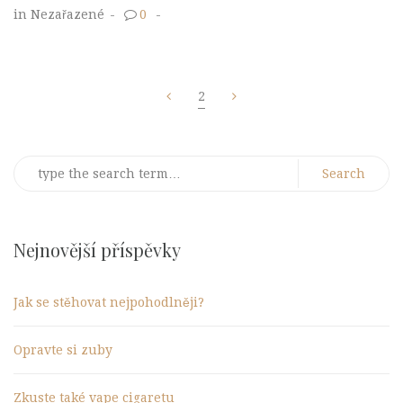
in Nezařazené
-
0
-
Stránkování
2
příspěvků
Search
for:
Nejnovější příspěvky
Jak se stěhovat nejpohodlněji?
Opravte si zuby
Zkuste také vape cigaretu