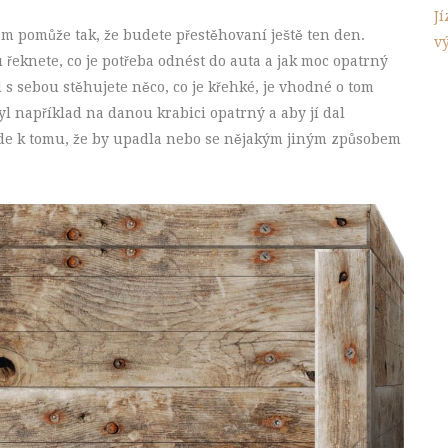
J
ám pomůže tak, že budete přestěhovaní ještě ten den.
v
 řeknete, co je potřeba odnést do auta a jak moc opatrný
 s sebou stěhujete něco, co je křehké, je vhodné o tom
yl například na danou krabici opatrný a aby jí dal
de k tomu, že by upadla nebo se nějakým jiným způsobem