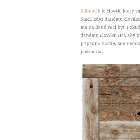
Stěhovák
je člověk, který v
Stačí, když danému člověku
má na dané věci být. Pokud
danému člověku říct, aby b
případně někde, kde nedoj
poškodila.