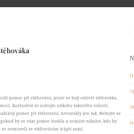
S
fo
 stěhováka
N
J
O
enili pomoc při stěhování, jenže se bojí oslovit stěhováka,
omoci. Rozhodně se nebojte někoho takového oslovit,
Z
nabízejí pomoc při stěhování, nevznikly jen tak. Nebojte se
, pokud by se vám pomoc hodila a nemáte nikoho, kdo by
F
 se nemuseli se stěhováním trápit sami.