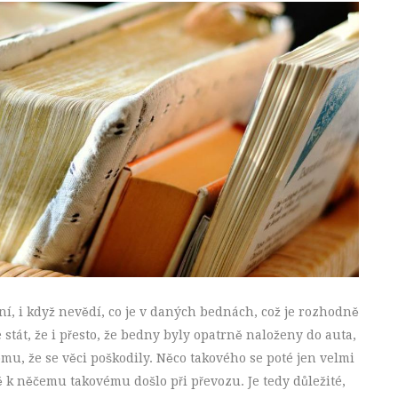
ní, i když nevědí, co je v daných bednách, což je rozhodně
 stát, že i přesto, že bedny byly opatrně naloženy do auta,
omu, že se věci poškodily. Něco takového se poté jen velmi
ě k něčemu takovému došlo při převozu. Je tedy důležité,