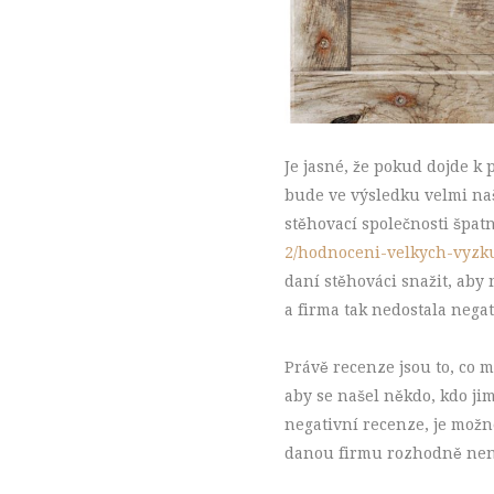
Je jasné, že pokud dojde k
bude ve výsledku velmi naš
stěhovací společnosti špa
2/hodnoceni-velkych-vyzk
daní stěhováci snažit, aby
a firma tak nedostala negat
Právě recenze jsou to, co m
aby se našel někdo, kdo ji
negativní recenze, je možn
danou firmu rozhodně nen