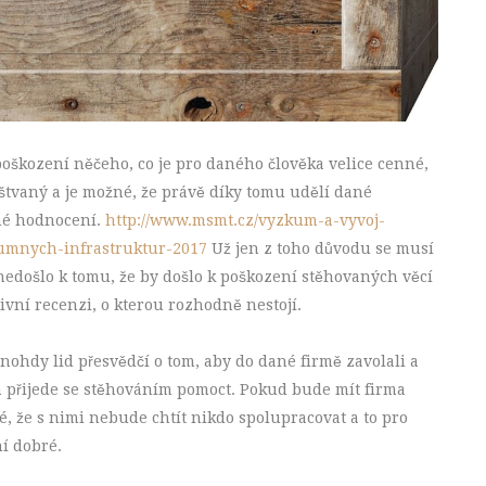
 poškození něčeho, co je pro daného člověka velice cenné,
tvaný a je možné, že právě díky tomu udělí dané
tné hodnocení.
http://www.msmt.cz/vyzkum-a-vyvoj-
umnych-infrastruktur-2017
Už jen z toho důvodu se musí
 nedošlo k tomu, že by došlo k poškození stěhovaných věcí
ivní recenzi, o kterou rozhodně nestojí.
nohdy lid přesvědčí o tom, aby do dané firmě zavolali a
m přijede se stěhováním pomoct. Pokud bude mít firma
é, že s nimi nebude chtít nikdo spolupracovat a to pro
í dobré.