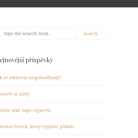
earch
r:
ejnovější příspěvky
ak se stěhovat nejpohodlněji?
pravte si zuby
kuste také vape cigaretu
iremní hrnek, který vypráví příběh