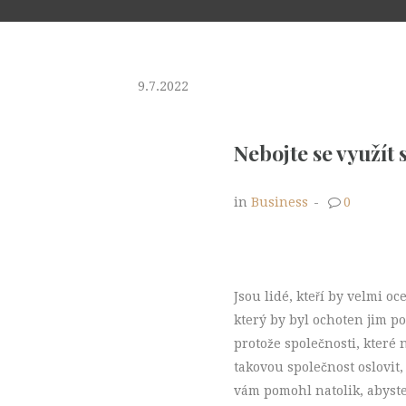
9.7.2022
Nebojte se využít
in
Business
-
0
Jsou lidé, kteří by velmi oc
který by byl ochoten jim p
protože společnosti, které 
takovou společnost oslovit
vám pomohl natolik, abyste