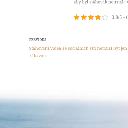
aby byl stěhovák neustále v
3.8/5 - 
Post
Previous
PREVIOUS
Post
Stahování videa ze sociálních sítí nemusí být jen
navigation
zábavou