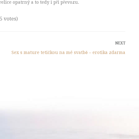
elice opatrný a to tedy i při převozu.
(5 votes)
NEXT
Next
Post
Sex s mature tetičkou na mé svatbě – erotika zdarma