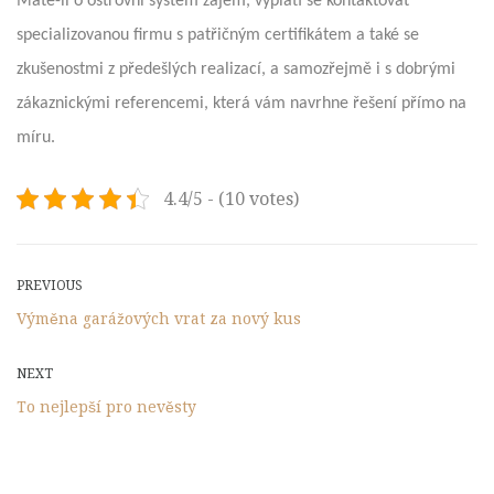
Máte-li o ostrovní systém zájem, vyplatí se kontaktovat
specializovanou firmu s patřičným certifikátem a také se
zkušenostmi z předešlých realizací, a samozřejmě i s dobrými
zákaznickými referencemi, která vám navrhne řešení přímo na
míru.
4.4/5 - (10 votes)
Post
Previous
PREVIOUS
Post
Výměna garážových vrat za nový kus
navigation
Next
NEXT
Post
To nejlepší pro nevěsty