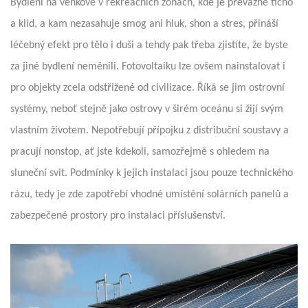
Bydlení na venkově v rekreačních zónách, kde je převážně ticho
a klid, a kam nezasahuje smog ani hluk, shon a stres, přináší
léčebný efekt pro tělo i duši a tehdy pak třeba zjistíte, že byste
za jiné bydlení neměnili. Fotovoltaiku lze ovšem nainstalovat i
pro objekty zcela odstřižené od civilizace. Říká se jim ostrovní
systémy, neboť stejně jako ostrovy v širém oceánu si žijí svým
vlastním životem. Nepotřebují přípojku z distribuční soustavy a
pracují nonstop, ať jste kdekoli, samozřejmě s ohledem na
sluneční svit. Podmínky k jejich instalaci jsou pouze technického
rázu, tedy je zde zapotřebí vhodné umístění solárních panelů a
zabezpečené prostory pro instalaci příslušenství.