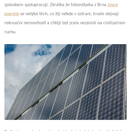
způsobem spolupracují. Zkrátka že fotovoltaika z Brna
Joyce
energie
se netýká těch, co žijí někde v ústraní, trvale obývají
rekreační nemovitosti a chtějí být zcela nezávislí na civilizačním
ruchu.