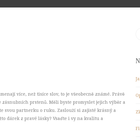
S
fo
N
J
nají více, než tisíce slov, to je všeobecně známé. Právě
O
e zásnubních prstenů. Měli byste promyslet jejich výběr a
te svou partnerku o ruku. Zaslouží si zajisté krásný a
Z
ožto dárek z pravé lásky? Vsaďte i vy na kvalitu a
F