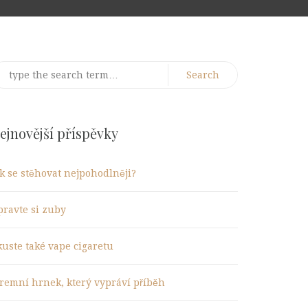
earch
r:
ejnovější příspěvky
ak se stěhovat nejpohodlněji?
pravte si zuby
kuste také vape cigaretu
iremní hrnek, který vypráví příběh