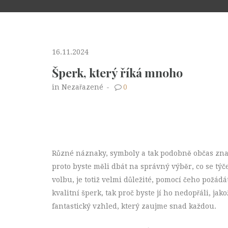
16.11.2024
Šperk, který říká mnoho
in Nezařazené
-
0
Různé náznaky, symboly a tak podobně občas zname
proto byste měli dbát na správný výběr, co se týč
volbu, je totiž velmi důležité, pomocí čeho požádá
kvalitní šperk, tak proč byste jí ho nedopřáli, jak
fantastický vzhled, který zaujme snad každou.